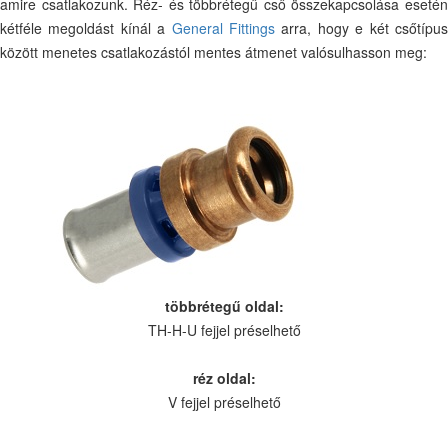
amire csatlakozunk. Réz- és többrétegű cső összekapcsolása esetén
kétféle megoldást kínál a
General Fittings
arra, hogy e két csőtípu
között menetes csatlakozástól mentes átmenet valósulhasson meg:
többrétegű oldal:
TH-H-U fejjel préselhető
réz oldal:
V fejjel préselhető