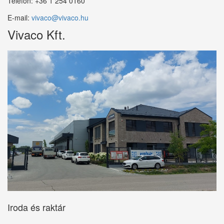
Telefon:
+36 1 254 0160
E-mail:
vivaco@vivaco.hu
Vivaco Kft.
Iroda és raktár