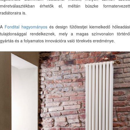
méretválasztékban érhetők el, méltán büszke formatervezett
radiátoraira is.
A
Fondital hagyományos
és design fűtőtestjei kiemelkedő hőleadás
tulajdonsággal rendelkeznek, mely a magas színvonalon történő
gyártás és a folyamatos innovációra való törekvés eredménye.