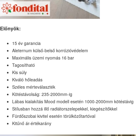
Előnyök:
15 év garancia
Aleternum külső-belső korrózióvédelem
Maximális üzemi nyomás 16 bar
Tagosítható
Kis súly
Kiváló hőleadás
Széles mérteválaszték
Kötéstávolság: 235-2000mm-ig
Lábas kialakítás Mood modell esetén 1000-2000mm kötéstávig
Stílusban hozzá illő radiátorszelepekkel, kiegészítőkkel
Fürdőszobai kivitel esetén törülközőtartóval
Kitűnő ár-értékarány