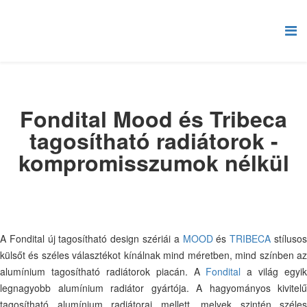
Fondital Mood és Tribeca
tagosítható radiátorok -
kompromisszumok nélkül
A Fondital új tagosítható design szériái a
MOOD
és
TRIBECA
stíluso
külsőt és széles választékot kínálnak mind méretben, mind színben az
alumínium tagosítható radiátorok piacán. A
Fondital
a világ egyik
legnagyobb alumínium radiátor gyártója. A hagyományos kivitelű
tagosítható alumínium radiátorai mellett, melyek szintén széles