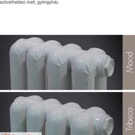
szövethatású matt, gyöngyház.