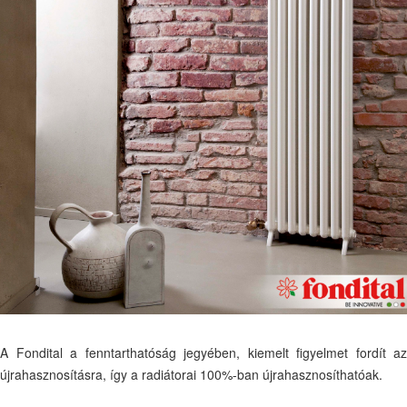
A Fondital a fenntarthatóság jegyében, kiemelt figyelmet fordít az
újrahasznosításra, így a radiátorai 100%-ban újrahasznosíthatóak.