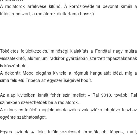
A radiátorok árfekvése kitűnő. A korrózióvédelmi bevonat kíméli a
fűtési rendszert, a radiátorok élettartama hosszú.
Tökéletes felületkezelés, minőségi kialakítás a Fondital nagy múltra
visszatekintő, alumínium radiátor gyártásban szerzett tapasztalatának
is köszönhető.
A dekorált Mood elegáns kivitele a régmúlt hangulatát idézi, míg a
sima felületű Tribeca az egyszerűségével hódít.
Az alap kivitelben kínált fehér szín mellett – Ral 9010, további Ral
színekben szerezhetőek be a radiátorok.
A színek és felületi megjelenések széles választéka lehetővé teszi az
egyénre szabhatóságot.
Egyes színek 4 féle felületkezeléssel érhetők el: fényes, matt,