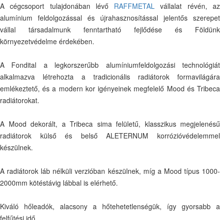
A cégcsoport tulajdonában lévő
RAFFMETAL
vállalat révén, a
alumínium feldolgozással és újrahasznosítással jelentős szerepet
vállal társadalmunk fenntartható fejlődése és Földünk
környezetvédelme érdekében.
A Fondital a legkorszerűbb alumíniumfeldolgozási technológiát
alkalmazva létrehozta a tradicionális radiátorok formavilágára
emlékeztető, és a modern kor igényeinek megfelelő Mood és Tribeca
radiátorokat.
A Mood dekorált, a Tribeca sima felületű, klasszikus megjelenésű
radiátorok külső és belső ALETERNUM korrózióvédelemmel
készülnek.
A radiátorok láb nélküli verzióban készülnek, míg a Mood típus 1000-
2000mm kötéstávig lábbal is elérhető.
Kiváló hőleadók, alacsony a hőtehetetlenségük, így gyorsabb a
felfűtési idő.