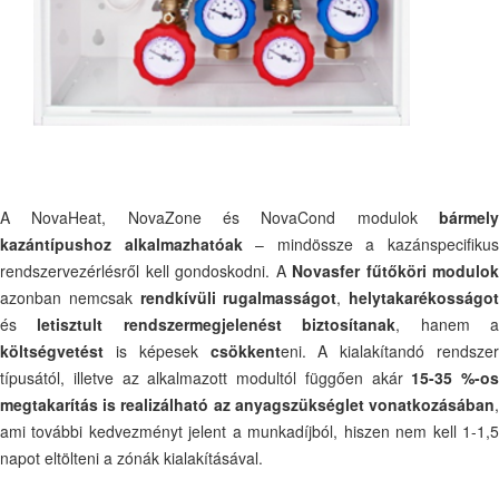
A NovaHeat, NovaZone és NovaCond modulok
bármely
kazántípushoz alkalmazhatóak
– mindössze a kazánspecifiku
rendszervezérlésről kell gondoskodni. A
Novasfer fűtőköri modulok
azonban nemcsak
rendkívüli rugalmasságot
,
helytakarékosságot
és
letisztult rendszermegjelenést biztosítanak
, hanem 
költségvetést
is képesek
csökkent
eni. A kialakítandó rendszer
típusától, illetve az alkalmazott modultól függően akár
15-35 %-os
megtakarítás is realizálható az anyagszükséglet vonatkozásában
,
ami további kedvezményt jelent a munkadíjból, hiszen nem kell 1-1,5
napot eltölteni a zónák kialakításával.