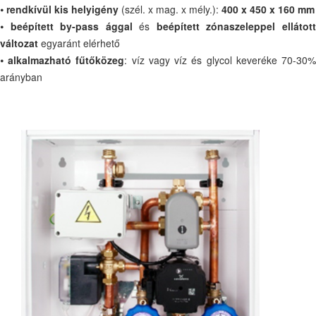
⦁
rendkívül kis helyigény
(szél. x mag. x mély.):
400 x 450 x 160 mm
⦁
beépített by-pass ággal
és
beépített zónaszeleppel ellátot
változat
egyaránt elérhető
⦁
alkalmazható fűtőközeg
: víz vagy víz és glycol keveréke 70-30
arányban