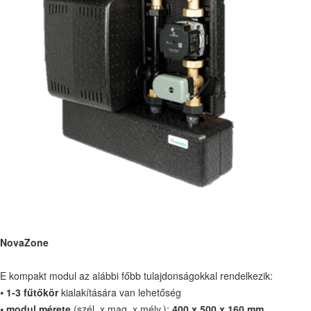
NovaZone
E kompakt modul az alábbi főbb tulajdonságokkal rendelkezik:
⦁
1-3 fűtőkör
kialakítására van lehetőség
⦁
modul mérete
(szél. x mag. x mély.):
400 x 500 x 160 mm