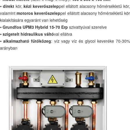
⦁
direkt
kör,
kézi keverőszelep
pel ellátott alacsony hőmérsékletű kör,
valamint
motoros keverőszelep
pel ellátott alacsony hőmérsékletű kö
kialakítására egyaránt van lehetőség
⦁
Grundfos UPM3 Hybrid 15-70 Erp
szivattyúval szerelve
⦁
szigetelt hidraulikus váltó
val ellátva
⦁
alkalmazható fűtőközeg
: víz vagy víz és glycol keveréke 70-30
arányban