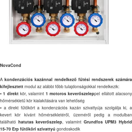
NovaCond
A
kondenzációs kazánnal rendelkező fűtési rendszerek számár
kifejlesztett
modul az alábbi főbb tulajdonságokkal rendelkezik:
⦁
1 direkt
kör, valamint
1 motoros keverőszelep
pel ellátott alacson
hőmérsékletű kör kialakítására van lehetőség
⦁ a direkt fűtőkört a kondenzációs kazán szivattyúja szolgálja ki, a
kevert kör kívánt hőmérsékletéről, üzeméről pedig a modulban
található
hatutas keverőszelep
, valamint
Grundfos UPM3 Hybri
15-70 Erp
fűtőköri szivattyú
gondoskodik