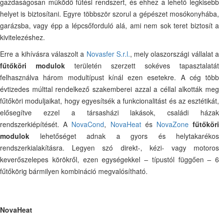
gazdaságosan működő fűtési rendszert, és ehhez a lehető legkisebb
helyet is biztosítani. Egyre többször szorul a gépészet mosókonyhába,
garázsba, vagy épp a lépcsőforduló alá, ami nem sok teret biztosít a
kivitelezéshez.
Erre a kihívásra válaszolt a
Novasfer S.r.l.
, mely olaszországi vállalat 
fűtőköri modulok
területén szerzett sokéves tapasztalatát
felhasználva három modultípust kínál ezen esetekre. A cég több
évtizedes múlttal rendelkező szakemberei azzal a céllal alkották meg
fűtőköri moduljaikat, hogy egyesítsék a funkcionalitást és az esztétikát,
elősegítve ezzel a társasházi lakások, családi házak
rendszerkiépítését. A
NovaCond
,
NovaHeat
és
NovaZone
fűtőkör
modulok
lehetőséget adnak a gyors és helytakarékos
rendszerkialakításra. Legyen szó direkt-, kézi- vagy motoros
keverőszelepes körökről, ezen egységekkel – típustól függően – 6
fűtőkörig bármilyen kombináció megvalósítható.
NovaHeat