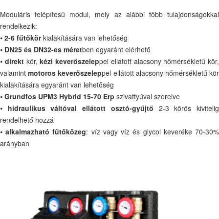
Moduláris felépítésű modul, mely az alábbi főbb tulajdonságokkal
rendelkezik:
⦁
2-6 fűtőkör
kialakítására van lehetőség
⦁
DN25 és DN32-es méret
ben egyaránt elérhető
⦁
direkt
kör,
kézi keverőszelep
pel ellátott alacsony hőmérsékletű kör,
valamint
motoros keverőszelep
pel ellátott alacsony hőmérsékletű kö
kialakítására egyaránt van lehetőség
⦁
Grundfos UPM3 Hybrid 15-70 Erp
szivattyúval szerelve
⦁
hidraulikus váltóval ellátott osztó-gyűjtő
2-3 körös kiviteli
rendelhető hozzá
⦁
alkalmazható fűtőközeg
: víz vagy víz és glycol keveréke 70-30
arányban