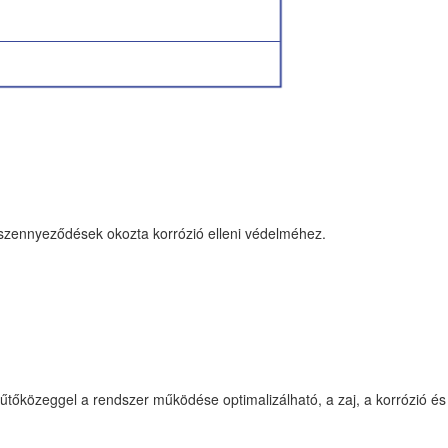
szennyeződések okozta korrózió elleni védelméhez.
s hűtőközeggel a rendszer működése optimalizálható, a zaj, a korrózió és