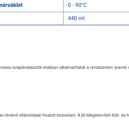
eses iszapleválasztók kiválóan alkalmazhatók a rendszerben áramló 
örténő eltávolítását hivatott biztosítani. A jól kilégtelenített fűtő- é