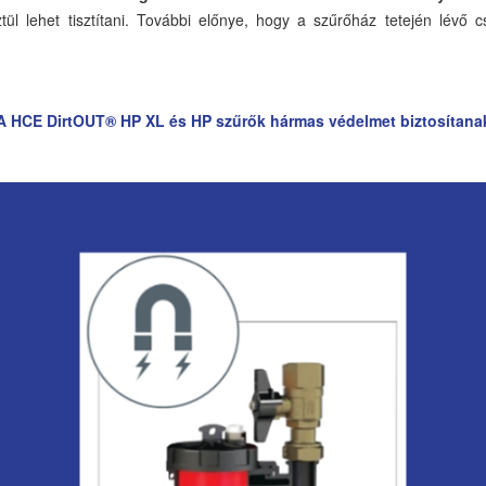
ztül lehet tisztítani. További előnye, hogy a szűrőház tetején lévő
A HCE DirtOUT® HP XL és HP szűrők hármas védelmet biztosítana