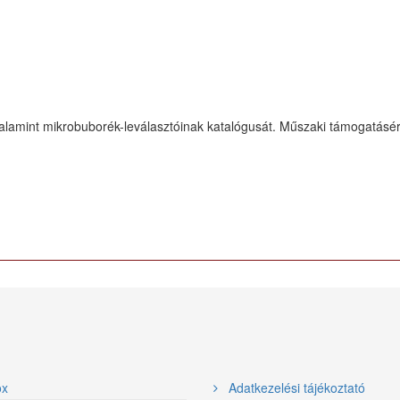
lamint mikrobuborék-leválasztóinak katalógusát. Műszaki támogatásért
ox
Adatkezelési tájékoztató