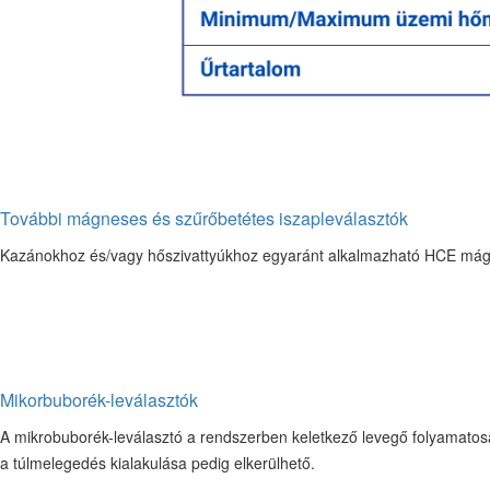
További mágneses és szűrőbetétes iszapleválasztók
Kazánokhoz és/vagy hőszivattyúkhoz egyaránt alkalmazható HCE mágn
Mikorbuborék-leválasztók
A mikrobuborék-leválasztó a rendszerben keletkező levegő folyamatosan t
a túlmelegedés kialakulása pedig elkerülhető.