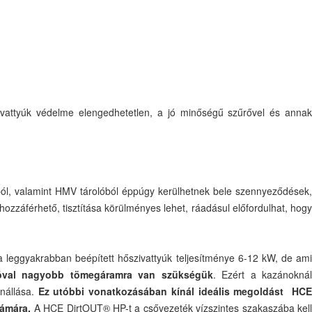
ivattyúk védelme elengedhetetlen, a jó minőségű szűrővel és anna
lóból, valamint HMV tárolóból éppúgy kerülhetnek bele szennyeződések
zzáférhető, tisztítása körülményes lehet, ráadásul előfordulhat, hogy
leggyakrabban beépített hőszivattyúk teljesítménye 6-12 kW, de ami
 jóval nagyobb tömegáramra van szükségük
. Ezért a kazánokná
enállása.
Ez utóbbi vonatkozásában kínál ideális megoldást HC
zámára.
A HCE DirtOUT® HP-t a csővezeték vízszintes szakaszába kel