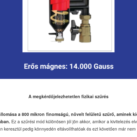
A megkérdőjelezhetetlen fizikai szűrés
llomása a 800 mikron finomságú, növelt felületű szűrő, aminek
ában.
Ez a szűrési mód különösen jól jön akkor, amikor a kivitelezés 
 keresztül pedig könnyedén eltávolíthatóak és ezt követően már nem