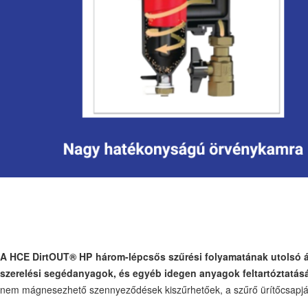
A HCE DirtOUT® HP három-lépcsős szűrési folyamatának utolsó á
szerelési segédanyagok, és egyéb idegen anyagok feltartóztatás
nem mágnesezhető szennyeződések kiszűrhetőek, a szűrő ürítőcsapján