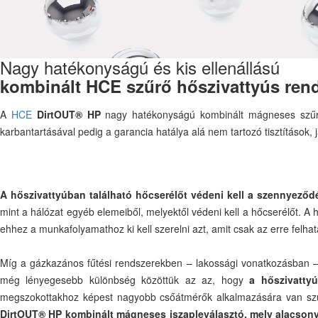
Nagy hatékonyságú és kis ellenállású
kombinált HCE szűrő hőszivattyús ren
A
HCE
DirtOUT® HP
nagy hatékonyságú kombinált mágneses szűrő 
karbantartásával pedig a garancia hatálya alá nem tartozó tisztítások,
A hőszivattyúban található hőcserélőt védeni kell a szennyeződé
mint a hálózat egyéb elemeiből, melyektől védeni kell a hőcserélőt. A
ehhez a munkafolyamathoz ki kell szerelni azt, amit csak az erre felha
Míg a gázkazános fűtési rendszerekben – lakossági vonatkozásban –
még lényegesebb különbség közöttük az az, hogy
a hőszivatty
megszokottakhoz képest nagyobb csőátmérők alkalmazására van szüks
DirtOUT® HP kombinált mágneses iszapleválasztó, mely alacsony 