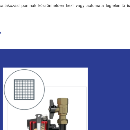
 csatlakozási pontnak köszönhetően kézi vagy automata légtelenítő is
k