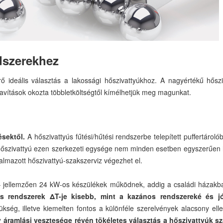
dszerekhez
ideális választás a lakossági hőszivattyúkhoz. A nagyértékű hősz
 javítások okozta többletköltségtől kímélhetjük meg magunkat.
sektől.
A hőszivattyús fűtési/hűtési rendszerbe telepített puffertáro
 hőszivattyú ezen szerkezeti egysége nem minden esetben egyszerűen ho
talmazott hőszivattyú-szakszerviz végezhet el.
 jellemzően 24 kW-os készülékek működnek, addig a családi házakba 
ús rendszerek ΔT-je kisebb, mint a kazános rendszereké és
ég, illetve kiemelten fontos a különféle szerelvények alacsony ell
áramlási vesztesége révén tökéletes választás a hőszivattyúk s