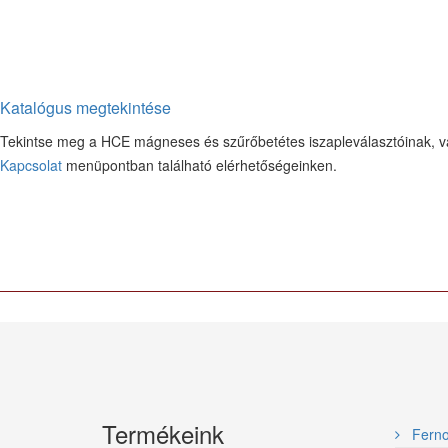
Katalógus megtekintése
Tekintse meg a HCE mágneses és szűrőbetétes iszapleválasztóinak, va
Kapcsolat
menüpontban található elérhetőségeinken.
Termékeink
Fern