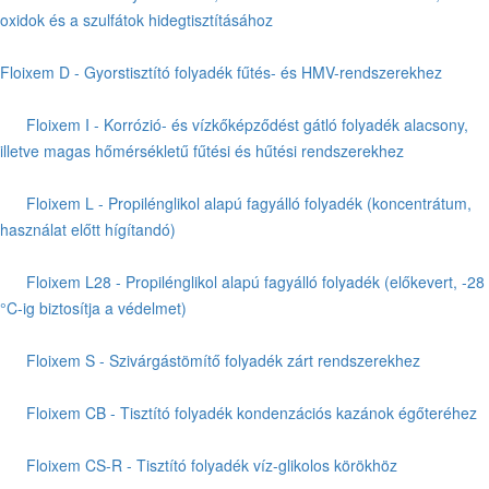
oxidok és a szulfátok hidegtisztításához
Floixem D - Gyorstisztító folyadék fűtés- és HMV-rendszerekhez
Floixem I - Korrózió- és vízkőképződést gátló folyadék alacsony,
illetve magas hőmérsékletű fűtési és hűtési rendszerekhez
Floixem L - Propilénglikol alapú fagyálló folyadék (koncentrátum,
használat előtt hígítandó)
Floixem L28 - Propilénglikol alapú fagyálló folyadék (előkevert, -28
°C-ig biztosítja a védelmet)
Floixem S - Szivárgástömítő folyadék zárt rendszerekhez
Floixem CB - Tisztító folyadék kondenzációs kazánok égőteréhez
Floixem CS-R - Tisztító folyadék víz-glikolos körökhöz