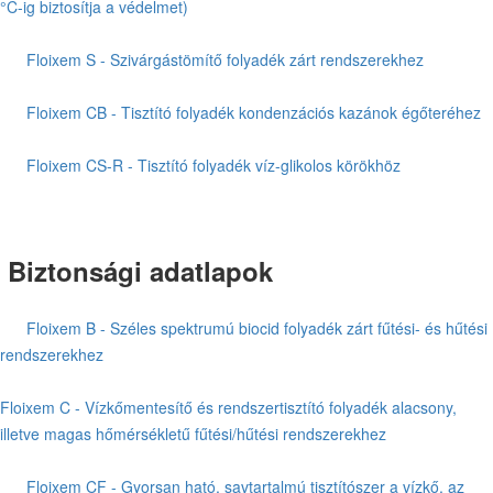
°C-ig biztosítja a védelmet)
Floixem S - Szivárgástömítő folyadék zárt rendszerekhez
Floixem CB - Tisztító folyadék kondenzációs kazánok égőteréhez
Floixem CS-R - Tisztító folyadék víz-glikolos körökhöz
Biztonsági adatlapok
Floixem B - Széles spektrumú biocid folyadék zárt fűtési- és hűtési
rendszerekhez
Floixem C - Vízkőmentesítő és rendszertisztító folyadék alacsony,
illetve magas hőmérsékletű fűtési/hűtési rendszerekhez
Floixem CF - Gyorsan ható, savtartalmú tisztítószer a vízkő, az