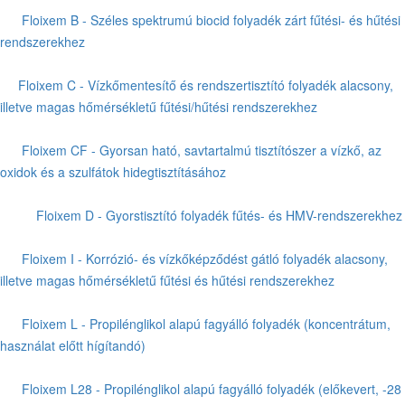
Floixem B - Széles spektrumú biocid folyadék zárt fűtési- és hűtési
rendszerekhez
Floixem C - Vízkőmentesítő és rendszertisztító folyadék alacsony,
illetve magas hőmérsékletű fűtési/hűtési rendszerekhez
Floixem CF - Gyorsan ható, savtartalmú tisztítószer a vízkő, az
oxidok és a szulfátok hidegtisztításához
Floixem D - Gyorstisztító folyadék fűtés- és HMV-rendszerekhez
Floixem I - Korrózió- és vízkőképződést gátló folyadék alacsony,
illetve magas hőmérsékletű fűtési és hűtési rendszerekhez
Floixem L - Propilénglikol alapú fagyálló folyadék (koncentrátum,
használat előtt hígítandó)
Floixem L28 - Propilénglikol alapú fagyálló folyadék (előkevert, -28