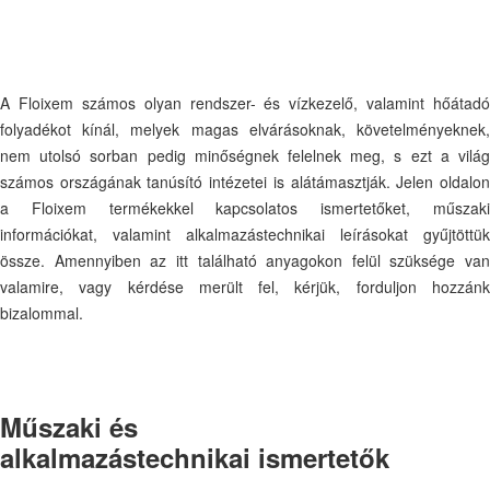
A Floixem számos olyan rendszer- és vízkezelő, valamint hőátadó
folyadékot kínál, melyek magas elvárásoknak, követelményeknek,
nem utolsó sorban pedig minőségnek felelnek meg, s ezt a világ
számos országának tanúsító intézetei is alátámasztják. Jelen oldalon
a Floixem termékekkel kapcsolatos ismertetőket, műszaki
információkat, valamint alkalmazástechnikai leírásokat gyűjtöttük
össze. Amennyiben az itt található anyagokon felül szüksége van
valamire, vagy kérdése merült fel, kérjük, forduljon hozzánk
bizalommal.
Műszaki és
alkalmazástechnikai ismertetők